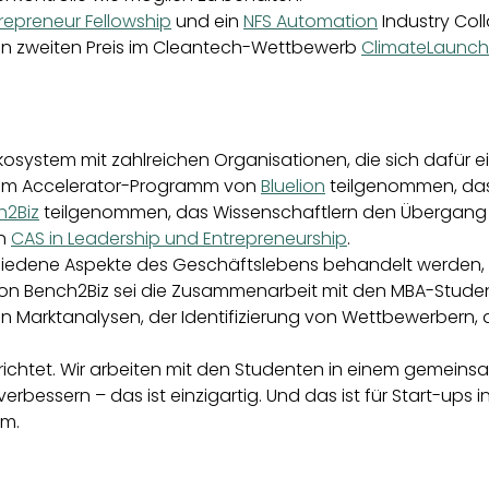
epreneur Fellowship
und ein
NFS Automation
Industry Col
n zweiten Preis im Cleantech-Wettbewerb
ClimateLaunc
Ökosystem mit zahlreichen Organisationen, die sich dafür
n am Accelerator-Programm von
Bluelion
teilgenommen, da
h2Biz
teilgenommen, das Wissenschaftlern den Übergan
n
CAS in Leadership und Entrepreneurship
.
rschiedene Aspekte des Geschäftslebens behandelt werde
 von Bench2Biz sei die Zusammenarbeit mit den MBA-Student
on Marktanalysen, der Identifizierung von Wettbewerbern,
errichtet. Wir arbeiten mit den Studenten in einem gemei
verbessern – das ist einzigartig. Und das ist für Start-ups
am.