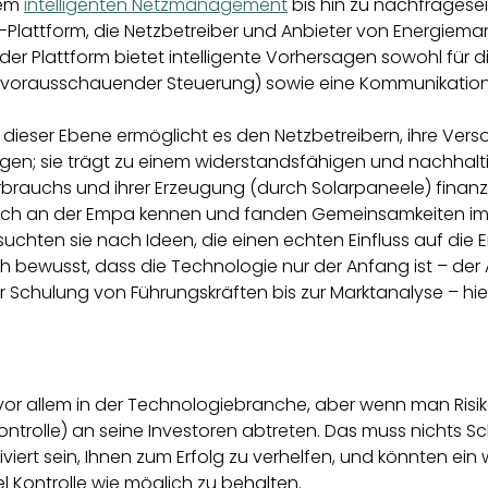
dem
intelligenten Netzmanagement
bis hin zu nachfragesei
nt-Plattform, die Netzbetreiber und Anbieter von Energi
er Plattform bietet intelligente Vorhersagen sowohl für d
 und vorausschauender Steuerung) sowie eine Kommunikatio
uf dieser Ebene ermöglicht es den Netzbetreibern, ihre Vers
legen; sie trägt zu einem widerstandsfähigen und nachhal
rbrauchs und ihrer Erzeugung (durch Solarpaneele) finanzi
sich an der Empa kennen und fanden Gemeinsamkeiten im
uchten sie nach Ideen, die einen echten Einfluss auf die 
ich bewusst, dass die Technologie nur der Anfang ist – d
Schulung von Führungskräften bis zur Marktanalyse – hier 
r allem in der Technologiebranche, aber wenn man Risik
Kontrolle) an seine Investoren abtreten. Das muss nichts S
iert sein, Ihnen zum Erfolg zu verhelfen, und könnten ein w
el Kontrolle wie möglich zu behalten.