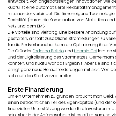
entwickelt, von angebotsseitigen Innovationen wie 
Kuafu ist eine automatisierte Flexibilitätsmanageme
miteinander verbindet. Die firmeneigene Technologie d
Flexibilität (durch die Kombination von Statistiken
Netz und dem EMS.
Die Vorteile sind vielfältig. Eine bessere Anbindung a
gestalten, anstatt zusätzliche Stromleitungen zu ver
für die Endverbraucher kann die Optimierung ihres Ve
Die Gründer
Federica Bellizio
und
Hanmin Cai
lernten 
und der Digitalisierung des Stromnetzes. Gemeinsam s
könnten, und Kuafu war das Ergebnis. Aber sie sind s
bringt ganz neue Herausforderungen mit sich. Von der 
sich auf den Start vorzubereiten.
Erste Finanzierung
Um ein Unternehmen zu gründen, braucht man Geld, vo
einen beträchtlichen Teil des Eigenkapitals (und der 
finanziellen Unterstützung werden Ihre Investoren motiv
sein. Aber in der Anfangsphase ist es oft ratsam, so vi