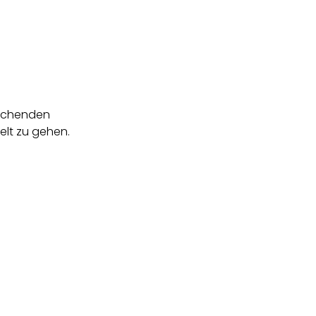
rechenden
elt zu gehen.