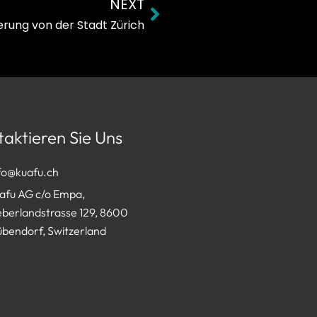
NEXT
Next
rung von der Stadt Zürich
aktieren Sie Uns
fo@kuafu.ch
afu AG c/o Empa,
berlandstrasse 129, 8600
bendorf, Switzerland
English