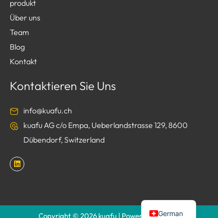
produkt
Über uns
Team
Blog
Kontakt
Kontaktieren Sie Uns
info@kuafu.ch
kuafu AG c/o Empa, Ueberlandstrasse 129, 8600
Dübendorf, Switzerland
L
i
n
k
e
d
English
i
n
German
Copyright © 2026 kuafu | Powered by kuafu